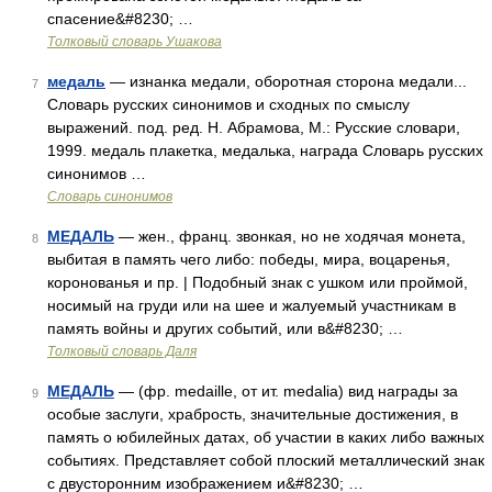
спасение&#8230; …
Толковый словарь Ушакова
медаль
— изнанка медали, оборотная сторона медали...
7
Словарь русских синонимов и сходных по смыслу
выражений. под. ред. Н. Абрамова, М.: Русские словари,
1999. медаль плакетка, медалька, награда Словарь русских
синонимов …
Словарь синонимов
МЕДАЛЬ
— жен., франц. звонкая, но не ходячая монета,
8
выбитая в память чего либо: победы, мира, воцаренья,
коронованья и пр. | Подобный знак с ушком или проймой,
носимый на груди или на шее и жалуемый участникам в
память войны и других событий, или в&#8230; …
Толковый словарь Даля
МЕДАЛЬ
— (фр. medaille, от ит. medalia) вид награды за
9
особые заслуги, храбрость, значительные достижения, в
память о юбилейных датах, об участии в каких либо важных
событиях. Представляет собой плоский металлический знак
с двусторонним изображением и&#8230; …