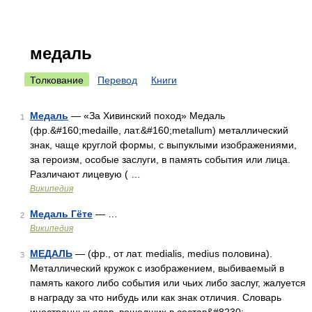
медаль
Толкование
Перевод
Книги
Медаль
— «За Хивинский поход» Медаль
1
(фр.&#160;medaille, лат.&#160;metallum) металлический
знак, чаще круглой формы, с выпуклыми изображениями,
за героизм, особые заслуги, в память события или лица.
Различают лицевую ( …
Википедия
Медаль Гёте
— …
2
Википедия
МЕДАЛЬ
— (фр., от лат. medialis, medius половина).
3
Металлический кружок с изображением, выбиваемый в
память какого либо события или чьих либо заслуг, жалуется
в награду за что нибудь или как знак отличия. Словарь