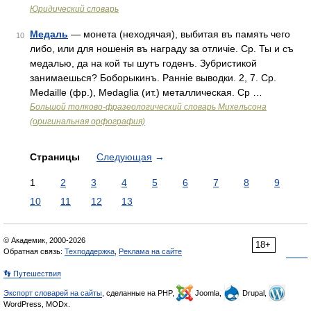
Юридический словарь
Медаль
— монета (неходячая), выбитая въ память чего
10
либо, или для ношенія въ награду за отличіе. Ср. Ты и съ
медалью, да на кой ты шутъ годенъ. Зубристикой
занимаешься? Боборыкинъ. Ранніе выводки. 2, 7. Ср.
Medaille (фр.), Medaglia (ит.) металлическая. Ср …
Большой толково-фразеологический словарь Михельсона
(оригинальная орфография)
Страницы
Следующая
→
1
2
3
4
5
6
7
8
9
10
11
12
13
© Академик, 2000-2026
18+
Обратная связь:
Техподдержка
,
Реклама на сайте
👣 Путешествия
Экспорт словарей на сайты
, сделанные на PHP,
Joomla,
Drupal,
WordPress, MODx.